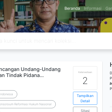
Beranda
Informasi
Ga
ancangan Undang-Undang
Ketersediaan
D
an Tindak Pidana…
2
P
I
P
Indonesia
Tampilkan
Detail
onsorsium Reformasi Hukum Nasional
Sitasi