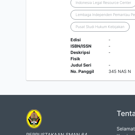
Indonesia Legal Resource Center
Lembaga Independen Pemantau Per
Pusat Studi Hukum Kebijakan
Edisi
-
ISBN/ISSN
-
Deskripsi
-
Fisik
Judul Seri
-
No. Panggil
345 NAS N
Tent
Selamat
PERPUSTAKAAN SMAN 64