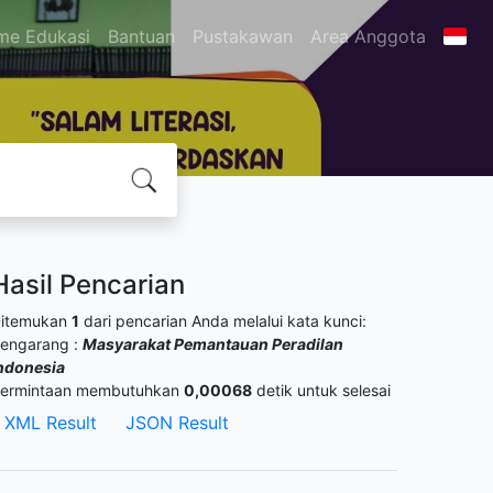
me Edukasi
Bantuan
Pustakawan
Area Anggota
Hasil Pencarian
itemukan
1
dari pencarian Anda melalui kata kunci:
engarang :
Masyarakat Pemantauan Peradilan
ndonesia
ermintaan membutuhkan
0,00068
detik untuk selesai
XML Result
JSON Result