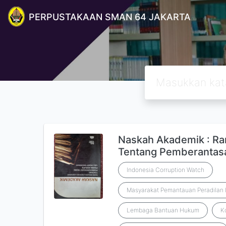
PERPUSTAKAAN SMAN 64 JAKARTA
Naskah Akademik : R
Tentang Pemberantas
Indonesia Corruption Watch
Masyarakat Pemantauan Peradilan 
Lembaga Bantuan Hukum
K