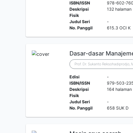
ISBN/ISSN
978-602-76
Deskripsi
132 halaman
Fisik
Judul Seri
-
No. Panggil
615.3 OCI K
Dasar-dasar Manajem
Prof. Dr. Sukanto Reksohadiprodjo,
Edisi
-
ISBN/ISSN
979-503-23
Deskripsi
164 halaman
Fisik
Judul Seri
-
No. Panggil
658 SUK D