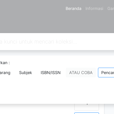
Beranda
Informasi
Ga
kan :
Berikutnya
Hal. Akhir
arang
Subjek
ISBN/ISSN
ATAU COBA
Pencar
D
N
P
Ketersediaan
1
rien