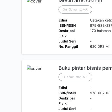
Mesin arus searah
Drs. Sumanto, MA.
Edisi
Cetakan keti
ISBN/ISSN
979-533-23
Deskripsi
170 halaman
Fisik
Judul Seri
-
No. Panggil
620 DRS M
Buku pintar bisnis pe
H. Khairuman, S.P.
Edisi
-
ISBN/ISSN
978-602-03
Deskripsi
-
Fisik
Judul Seri
-