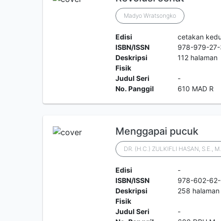
Madyo Wratsongko
Edisi
cetakan ked
ISBN/ISSN
978-979-27
Deskripsi
112 halaman
Fisik
Judul Seri
-
No. Panggil
610 MAD R
Menggapai pucuk
DR. (H.C.) ZULKIFLI HASAN, S.E., M
Edisi
-
ISBN/ISSN
978-602-62-
Deskripsi
258 halaman
Fisik
Judul Seri
-