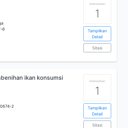
Ketersediaan
1
ga
7-6
Tampilkan
Detail
Sitasi
mbenihan ikan konsumsi
Ketersediaan
1
-0674-2
Tampilkan
Detail
Sitasi