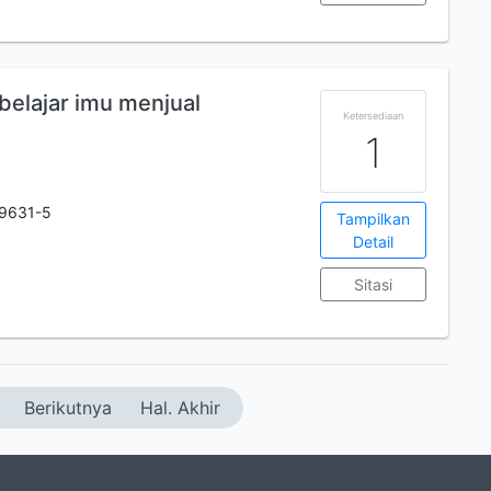
belajar imu menjual
Ketersediaan
1
9631-5
Tampilkan
Detail
Sitasi
Berikutnya
Hal. Akhir