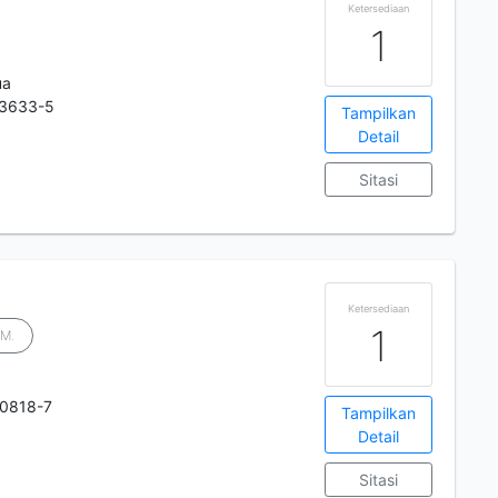
Ketersediaan
1
ua
-3633-5
Tampilkan
Detail
Sitasi
Ketersediaan
1
.M.
0818-7
Tampilkan
Detail
Sitasi