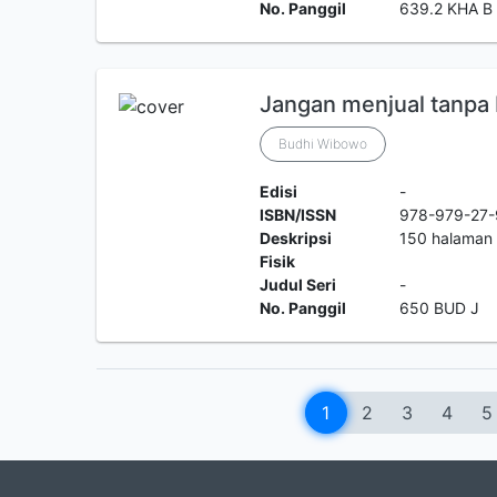
No. Panggil
639.2 KHA B
Jangan menjual tanpa 
Budhi Wibowo
Edisi
-
ISBN/ISSN
978-979-27-
Deskripsi
150 halaman
Fisik
Judul Seri
-
No. Panggil
650 BUD J
1
2
3
4
5