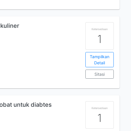
kuliner
Ketersediaan
1
Tampilkan
Detail
Sitasi
 obat untuk diabtes
Ketersediaan
1