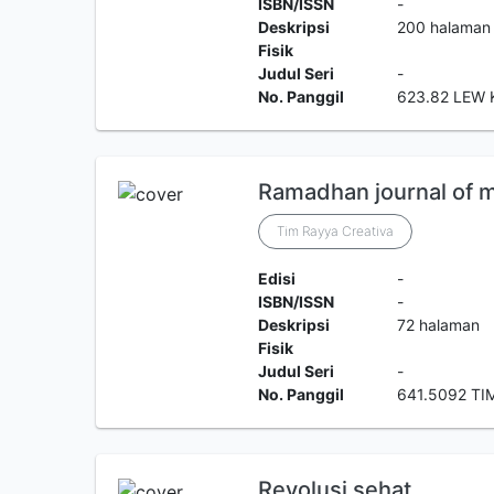
ISBN/ISSN
-
Deskripsi
200 halaman
Fisik
Judul Seri
-
No. Panggil
623.82 LEW 
Ramadhan journal of
Tim Rayya Creativa
Edisi
-
ISBN/ISSN
-
Deskripsi
72 halaman
Fisik
Judul Seri
-
No. Panggil
641.5092 TI
Revolusi sehat