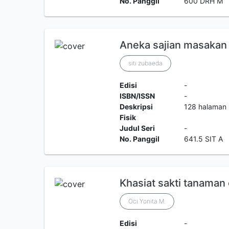
No. Panggil
600 DRH M
Aneka sajian masakan 
siti zubaeda
Edisi
-
ISBN/ISSN
-
Deskripsi
128 halaman
Fisik
Judul Seri
-
No. Panggil
641.5 SIT A
Khasiat sakti tanaman
Oci Yonita M.
Edisi
-