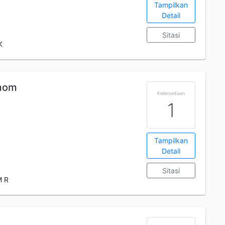
Tampilkan
Detail
Sitasi
K
 mom
Ketersediaan
1
Tampilkan
Detail
Sitasi
M R