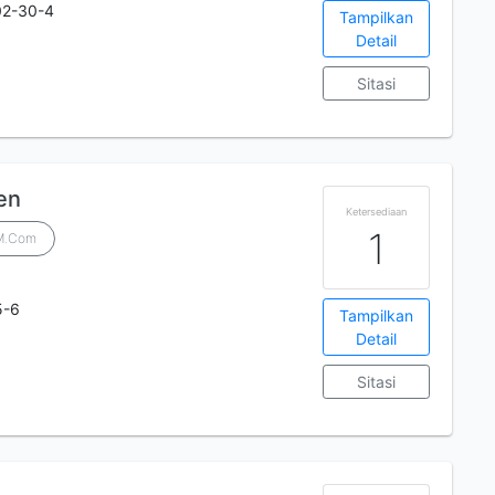
02-30-4
Tampilkan
Detail
Sitasi
en
Ketersediaan
1
 M.Com
5-6
Tampilkan
Detail
Sitasi