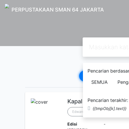
PERPUSTAKAAN SMAN 64 JAKARTA
Pencarian berdasar
1
2
3
4
5
SEMUA
Peng
Pencarian terakhir:
Kapal
{{tmpObj[k].text}}
Edward V. Lewis
Robert O' B
Edisi
-