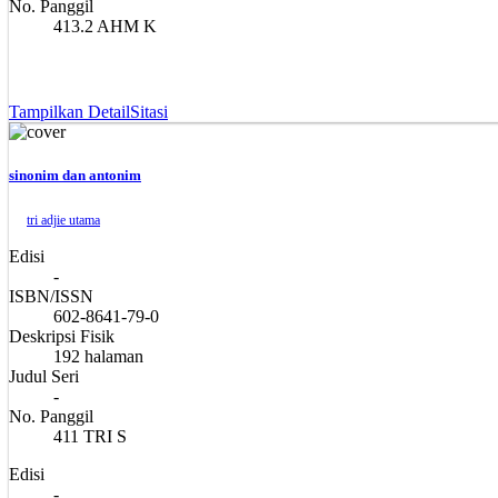
No. Panggil
413.2 AHM K
Tampilkan Detail
Sitasi
sinonim dan antonim
tri adjie utama
Edisi
-
ISBN/ISSN
602-8641-79-0
Deskripsi Fisik
192 halaman
Judul Seri
-
No. Panggil
411 TRI S
Edisi
-