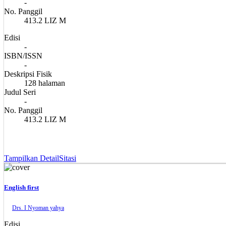
-
No. Panggil
413.2 LIZ M
Edisi
-
ISBN/ISSN
-
Deskripsi Fisik
128 halaman
Judul Seri
-
No. Panggil
413.2 LIZ M
Tampilkan Detail
Sitasi
English first
Drs. I Nyoman yahya
Edisi