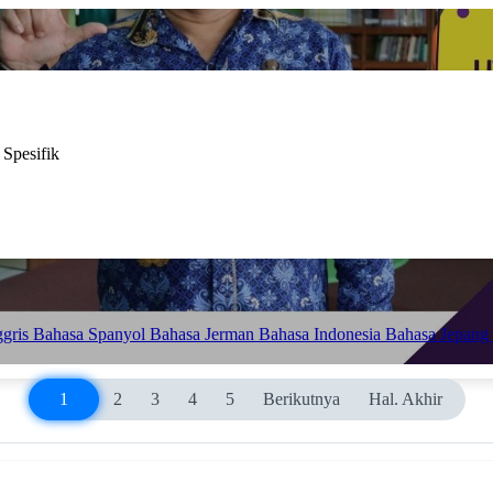
 Spesifik
ggris
Bahasa Spanyol
Bahasa Jerman
Bahasa Indonesia
Bahasa Jepang
1
2
3
4
5
Berikutnya
Hal. Akhir