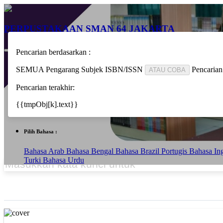
PERPUSTAKAAN SMAN 64 JAKARTA
Pencarian berdasarkan :
Beranda
SEMUA
Pengarang
Subjek
ISBN/ISSN
Pencarian
ATAU COBA
Informasi
Game Edukasi
Pencarian terakhir:
Bantuan
Pustakawan
{{tmpObj[k].text}}
Area Anggota
Pilih Bahasa :
Bahasa Arab
Bahasa Bengal
Bahasa Brazil Portugis
Bahasa In
Turki
Bahasa Urdu