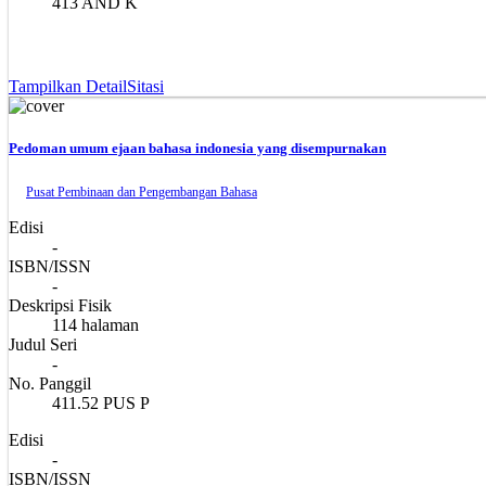
413 AND K
Tampilkan Detail
Sitasi
Pedoman umum ejaan bahasa indonesia yang disempurnakan
Pusat Pembinaan dan Pengembangan Bahasa
Edisi
-
ISBN/ISSN
-
Deskripsi Fisik
114 halaman
Judul Seri
-
No. Panggil
411.52 PUS P
Edisi
-
ISBN/ISSN