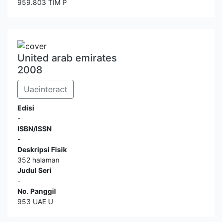
959.803 TIM P
United arab emirates
2008
Uaeinteract
Edisi
-
ISBN/ISSN
-
Deskripsi Fisik
352 halaman
Judul Seri
-
No. Panggil
953 UAE U