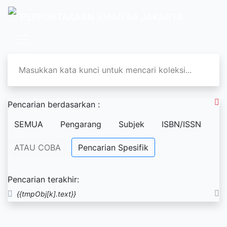
PERPUSTAKAAN SMAN 64 JAKARTA
Pencarian berdasarkan :
SEMUA
Pengarang
Subjek
ISBN/ISSN
ATAU COBA
Pencarian Spesifik
Pencarian terakhir:
{{tmpObj[k].text}}